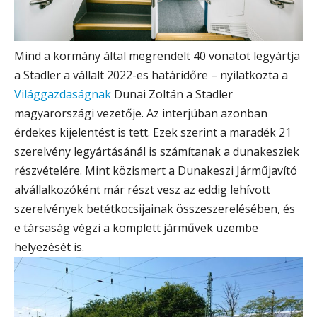
Mind a kormány által megrendelt 40 vonatot legyártja
a Stadler a vállalt 2022-es határidőre – nyilatkozta a
Világgazdaságnak
Dunai Zoltán a Stadler
magyarországi vezetője. Az interjúban azonban
érdekes kijelentést is tett. Ezek szerint a maradék 21
szerelvény legyártásánál is számítanak a dunakesziek
részvételére. Mint közismert a Dunakeszi Járműjavító
alvállalkozóként már részt vesz az eddig lehívott
szerelvények betétkocsijainak összeszerelésében, és
e társaság végzi a komplett járművek üzembe
helyezését is.