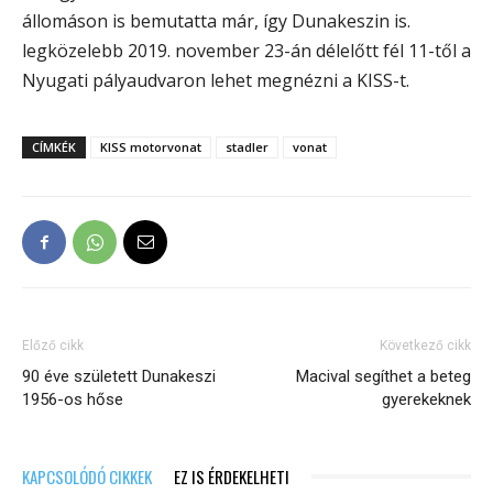
állomáson is bemutatta már, így Dunakeszin is.
legközelebb 2019. november 23-án délelőtt fél 11-től a
Nyugati pályaudvaron lehet megnézni a KISS-t.
CÍMKÉK
KISS motorvonat
stadler
vonat
Előző cikk
Következő cikk
90 éve született Dunakeszi
Macival segíthet a beteg
1956-os hőse
gyerekeknek
KAPCSOLÓDÓ CIKKEK
EZ IS ÉRDEKELHETI