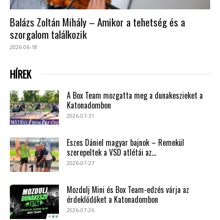
Balázs Zoltán Mihály – Amikor a tehetség és a
szorgalom találkozik
2026-06-18
HÍREK
A Box Team mozgatta meg a dunakeszieket a
Katonadombon
2026-07-31
Eszes Dániel magyar bajnok – Remekül
szerepeltek a VSD atlétái az...
2026-07-27
Mozdulj Mini és Box Team-edzés várja az
érdeklődőket a Katonadombon
2026-07-26