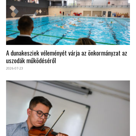
A dunakesziek véleményét várja az önkormányzat az
uszodák működéséről
2026-07-23