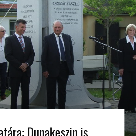
tára: Dunakeszin is