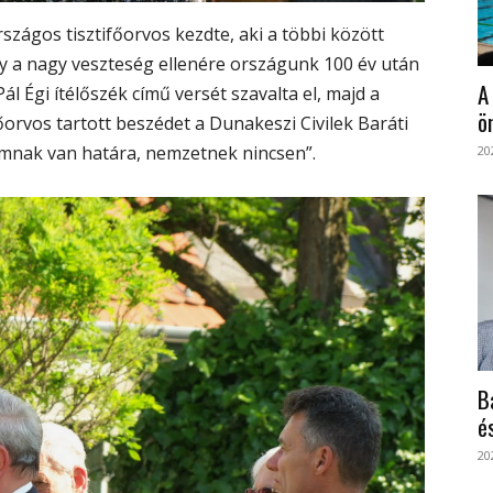
rszágos tisztifőorvos kezdte, aki a többi között
gy a nagy veszteség ellenére országunk 100 év után
A
 Égi ítélőszék című versét szavalta el, majd a
ö
főorvos tartott beszédet a Dunakeszi Civilek Baráti
amnak van határa, nemzetnek nincsen”.
20
B
é
20