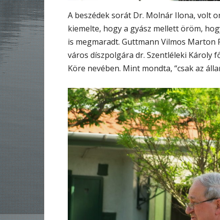
A beszédek sorát Dr. Molnár Ilona, volt o
kiemelte, hogy a gyász mellett öröm, ho
is megmaradt. Guttmann Vilmos Marton Pál
város díszpolgára dr. Szentléleki Károly 
Köre nevében. Mint mondta, “csak az áll