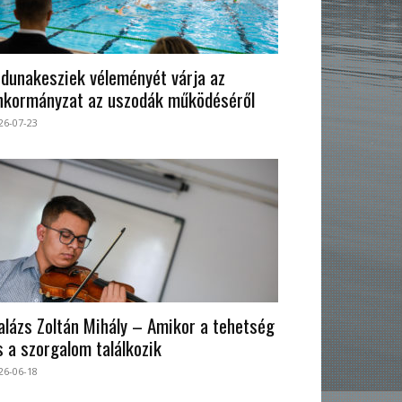
 dunakesziek véleményét várja az
nkormányzat az uszodák működéséről
26-07-23
alázs Zoltán Mihály – Amikor a tehetség
s a szorgalom találkozik
26-06-18