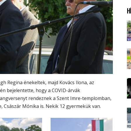
H
h Regina énekeltek, majd Kovács Ilona, az
én bejelentette, hogy a COVID-árvák
 hangversenyt rendeznek a Szent Imre-templomban,
e, Császár Mónika is. Nekik 12 gyermekük van.