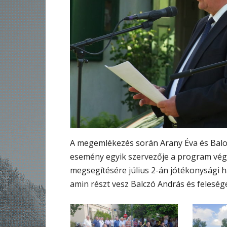
A megemlékezés során Arany Éva és Balog
esemény egyik szervezője a program vég
megsegítésére július 2-án jótékonysági
amin részt vesz Balczó András és feleség