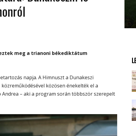
nonról
eztek meg a trianoni békediktátum
L
zetartozás napja. A Himnuszt a Dunakeszi
 közreműködésével közösen énekelték el a
 Andrea – aki a program során többször szerepelt