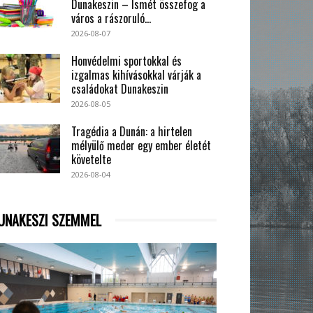
Dunakeszin – Ismét összefog a
város a rászoruló...
2026-08-07
Honvédelmi sportokkal és
izgalmas kihívásokkal várják a
családokat Dunakeszin
2026-08-05
Tragédia a Dunán: a hirtelen
mélyülő meder egy ember életét
követelte
2026-08-04
UNAKESZI SZEMMEL