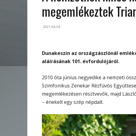
megemlékeztek Tria
2021-06-04
Dunakeszin az országzászlónál emlék
aláírásának 101. évfordulójáról.
2010 óta június negyedike a nemzeti öss
Szimfonikus Zenekar Rézfúvós Együttese
megemlékezésen résztvevők, majd László
– énekelt egy szép népdalt.