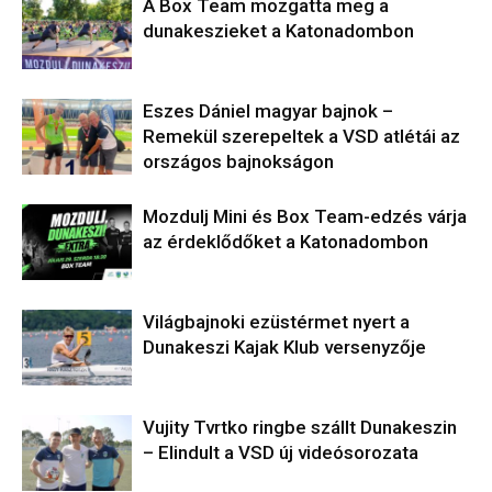
A Box Team mozgatta meg a
dunakeszieket a Katonadombon
Eszes Dániel magyar bajnok –
Remekül szerepeltek a VSD atlétái az
országos bajnokságon
Mozdulj Mini és Box Team-edzés várja
az érdeklődőket a Katonadombon
Világbajnoki ezüstérmet nyert a
Dunakeszi Kajak Klub versenyzője
Vujity Tvrtko ringbe szállt Dunakeszin
– Elindult a VSD új videósorozata