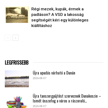
Régi mezek, kupák, érmek a
padláson? A VSD a lakosság
segítségét kéri egy különleges
kiállításhoz
LEGFRISSEBB
Újra apadás várható a Dunán
2026-08-07
Újra tanszergyűjtést szerveznek Dunakeszin –
Ismét összefog a város a rászoruló...
2026-08-07