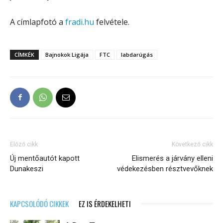
A címlapfotó a
fradi.hu
felvétele.
CÍMKÉK
Bajnokok Ligája
FTC
labdarúgás
Előző cikk
Következő cikk
Új mentőautót kapott
Elismerés a járvány elleni
Dunakeszi
védekezésben résztvevőknek
KAPCSOLÓDÓ CIKKEK
EZ IS ÉRDEKELHETI