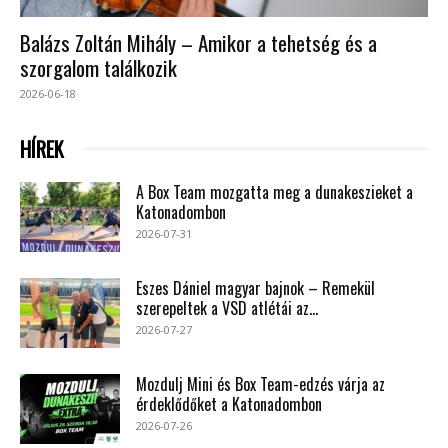
Balázs Zoltán Mihály – Amikor a tehetség és a
szorgalom találkozik
2026-06-18
HÍREK
A Box Team mozgatta meg a dunakeszieket a
Katonadombon
2026-07-31
Eszes Dániel magyar bajnok – Remekül
szerepeltek a VSD atlétái az...
2026-07-27
Mozdulj Mini és Box Team-edzés várja az
érdeklődőket a Katonadombon
2026-07-26