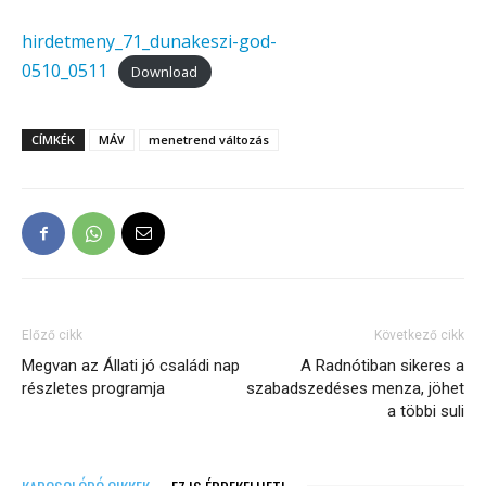
hirdetmeny_71_dunakeszi-god-
0510_0511
Download
CÍMKÉK
MÁV
menetrend változás
Előző cikk
Következő cikk
Megvan az Állati jó családi nap
A Radnótiban sikeres a
részletes programja
szabadszedéses menza, jöhet
a többi suli