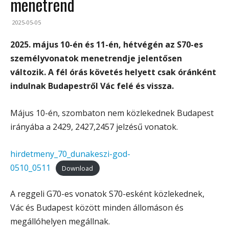
menetrend
2025-05-05
2025. május 10-én és 11-én, hétvégén az S70-es
személyvonatok menetrendje jelentősen
változik. A fél órás követés helyett csak óránként
indulnak Budapestről Vác felé és vissza.
Május 10-én, szombaton nem közlekednek Budapest
irányába a 2429, 2427,2457 jelzésű vonatok.
hirdetmeny_70_dunakeszi-god-
0510_0511
Download
A reggeli G70-es vonatok S70-esként közlekednek,
Vác és Budapest között minden állomáson és
megállóhelyen megállnak.