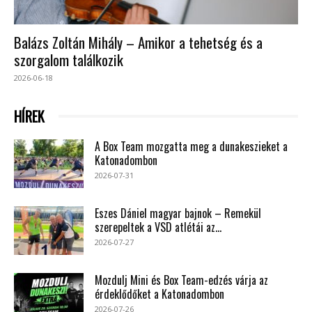
Balázs Zoltán Mihály – Amikor a tehetség és a
szorgalom találkozik
2026-06-18
HÍREK
A Box Team mozgatta meg a dunakeszieket a
Katonadombon
2026-07-31
Eszes Dániel magyar bajnok – Remekül
szerepeltek a VSD atlétái az...
2026-07-27
Mozdulj Mini és Box Team-edzés várja az
érdeklődőket a Katonadombon
2026-07-26