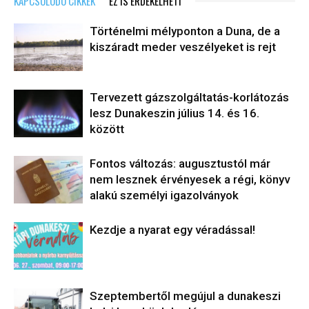
KAPCSOLÓDÓ CIKKEK
EZ IS ÉRDEKELHETI
Történelmi mélyponton a Duna, de a
kiszáradt meder veszélyeket is rejt
Tervezett gázszolgáltatás-korlátozás
lesz Dunakeszin július 14. és 16.
között
Fontos változás: augusztustól már
nem lesznek érvényesek a régi, könyv
alakú személyi igazolványok
Kezdje a nyarat egy véradással!
Szeptembertől megújul a dunakeszi