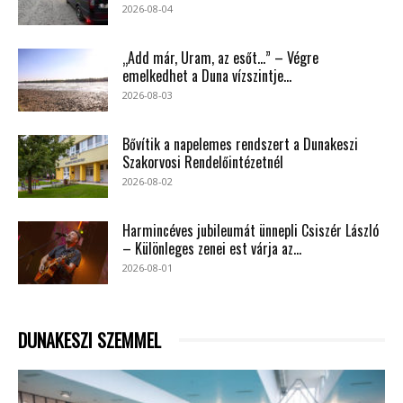
2026-08-04
„Add már, Uram, az esőt…” – Végre
emelkedhet a Duna vízszintje...
2026-08-03
Bővítik a napelemes rendszert a Dunakeszi
Szakorvosi Rendelőintézetnél
2026-08-02
Harmincéves jubileumát ünnepli Csiszér László
– Különleges zenei est várja az...
2026-08-01
DUNAKESZI SZEMMEL