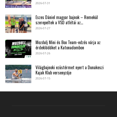
2026-07-31
Eszes Dániel magyar bajnok – Remekül
szerepeltek a VSD atlétái az...
2026-07-27
Mozdulj Mini és Box Team-edzés várja az
érdeklődőket a Katonadombon
2026-07-26
Világbajnoki ezüstérmet nyert a Dunakeszi
Kajak Klub versenyzője
2026-07-15