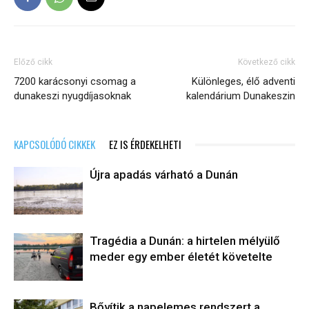
Előző cikk
Következő cikk
7200 karácsonyi csomag a
Különleges, élő adventi
dunakeszi nyugdíjasoknak
kalendárium Dunakeszin
KAPCSOLÓDÓ CIKKEK
EZ IS ÉRDEKELHETI
Újra apadás várható a Dunán
Tragédia a Dunán: a hirtelen mélyülő
meder egy ember életét követelte
Bővítik a napelemes rendszert a