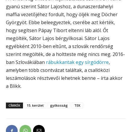
gyanú szerint Sátor Lajoshoz, a dunaszerdahelyi
maffia vezetőjéhez fordult, hogy öljék meg Döcher
Györgyöt. Ebbe beleegyeztek, cserébe azt kérték,
hogy segítsen Pápay Tibort eltenni láb alól. Őt
megölték, Sátor Lajos bérgyilkosai. Sátor Lajos
egyébként 2010-ben eltűnt, a szlovák rendőrség
szerint megölték, de a holtteste még nincs meg. 2016-
ban Szlovákiában
rábukkantak egy sírgödörre
,
amelyben több csontvázat találtak, a csallóközi
leszámolások résztvevői lehetnek benne – írta akkor
a Blikk.
CÍMKÉK
15. kerület
gyilkosság
TEK