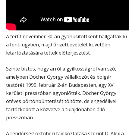
A férfit november 30-án gyanúsítottként hallgatták ki
a fenti ügyben, majd őrizetbevételét követően
letartóztatására tettek előterjesztést.
Szinte biztos, hogy arról a gyilkosságról van szó,
amelyben Döcher György vállalkozót és bolgár
testőrét 1999. február 2-án Budapesten, egy XV.
kerületi presszóban agyonlőtték. Döcher György
ötéves börtönbüntetését töltötte, de engedéllyel
tartózkodott a közvetve a tulajdonában álló
presszóban.
A rendőrség októberi tájékoztatása szerint D. Alex a