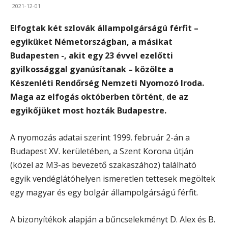
2021-12-01
Elfogtak két szlovák állampolgárságú férfit –
egyiküket Németországban, a másikat
Budapesten -, akit egy 23 évvel ezelőtti
gyilkossággal gyanúsítanak – közölte a
Készenléti Rendőrség Nemzeti Nyomozó Iroda.
Maga az elfogás októberben történt
,
de az
egyikőjüket most hozták Budapestre.
A nyomozás adatai szerint 1999. február 2-án a
Budapest XV. kerületében, a Szent Korona útján
(közel az M3-as bevezető szakaszához) található
egyik vendéglátóhelyen ismeretlen tettesek megöltek
egy magyar és egy bolgár állampolgárságú férfit.
A bizonyítékok alapján a bűncselekményt D. Alex és B.