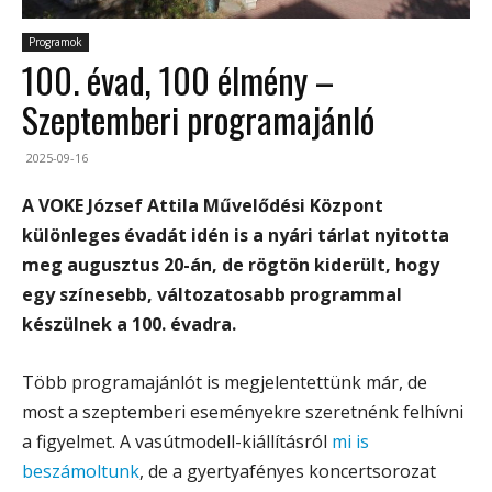
Programok
100. évad, 100 élmény –
Szeptemberi programajánló
2025-09-16
A VOKE József Attila Művelődési Központ
különleges évadát idén is a nyári tárlat nyitotta
meg augusztus 20-án, de rögtön kiderült, hogy
egy színesebb, változatosabb programmal
készülnek a 100. évadra.
Több programajánlót is megjelentettünk már, de
most a szeptemberi eseményekre szeretnénk felhívni
a figyelmet. A vasútmodell-kiállításról
mi is
beszámoltunk
, de a gyertyafényes koncertsorozat