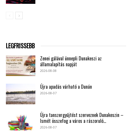
LEGFRISSEBB
Zenei gálával ünnepli Dunakeszi az
államalapítás napját
2026-08-08
Újra apadás várható a Dunán
2026-08-07
Újra tanszergyűjtést szerveznek Dunakeszin –
Ismét összefog a város a rászoruló...
2026-08-07