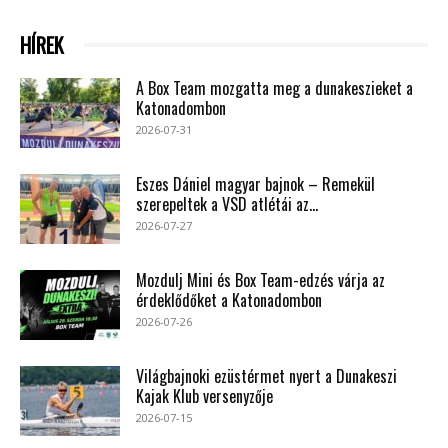
HÍREK
A Box Team mozgatta meg a dunakeszieket a
Katonadombon
2026-07-31
Eszes Dániel magyar bajnok – Remekül
szerepeltek a VSD atlétái az...
2026-07-27
Mozdulj Mini és Box Team-edzés várja az
érdeklődőket a Katonadombon
2026-07-26
Világbajnoki ezüstérmet nyert a Dunakeszi
Kajak Klub versenyzője
2026-07-15