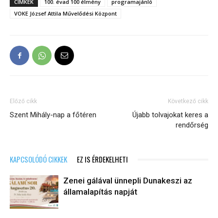
CÍMKÉK
100. évad 100 élmény
programajánló
VOKE József Attila Művelődési Központ
Előző cikk
Következő cikk
Szent Mihály-nap a főtéren
Újabb tolvajokat keres a
rendőrség
KAPCSOLÓDÓ CIKKEK
EZ IS ÉRDEKELHETI
Zenei gálával ünnepli Dunakeszi az
államalapítás napját