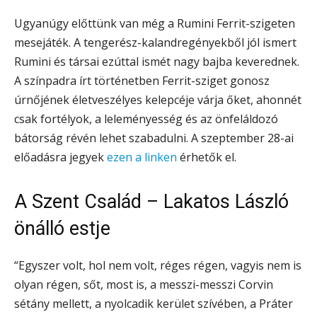
Ugyanúgy előttünk van még a Rumini Ferrit-szigeten
mesejáték. A tengerész-kalandregényekből jól ismert
Rumini és társai ezúttal ismét nagy bajba keverednek.
A színpadra írt történetben Ferrit-sziget gonosz
úrnőjének életveszélyes kelepcéje várja őket, ahonnét
csak fortélyok, a leleményesség és az önfeláldozó
bátorság révén lehet szabadulni. A szeptember 28-ai
előadásra jegyek
ezen a linken
érhetők el.
A Szent Család – Lakatos László
önálló estje
“Egyszer volt, hol nem volt, réges régen, vagyis nem is
olyan régen, sőt, most is, a messzi-messzi Corvin
sétány mellett, a nyolcadik kerület szívében, a Práter