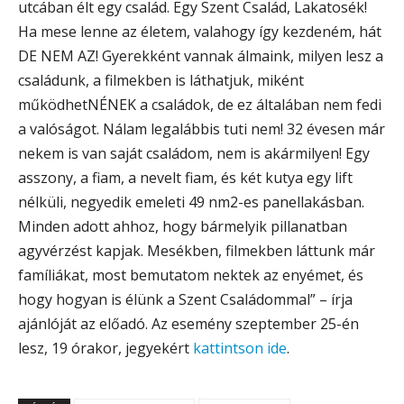
utcában élt egy család. Egy Szent Család, Lakatosék!
Ha mese lenne az életem, valahogy így kezdeném, hát
DE NEM AZ! Gyerekként vannak álmaink, milyen lesz a
családunk, a filmekben is láthatjuk, miként
működhetNÉNEK a családok, de ez általában nem fedi
a valóságot. Nálam legalábbis tuti nem! 32 évesen már
nekem is van saját családom, nem is akármilyen! Egy
asszony, a fiam, a nevelt fiam, és két kutya egy lift
nélküli, negyedik emeleti 49 nm2-es panellakásban.
Minden adott ahhoz, hogy bármelyik pillanatban
agyvérzést kapjak. Mesékben, filmekben láttunk már
famíliákat, most bemutatom nektek az enyémet, és
hogy hogyan is élünk a Szent Családommal” – írja
ajánlóját az előadó. Az esemény szeptember 25-én
lesz, 19 órakor, jegyekért
kattintson ide
.